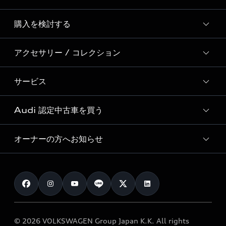
Story of Progress
購入を検討する
ディーラー検索
Audi Sport
新車在庫検索
アクセサリー / コレクション
モデル一覧
Formula 1®
試乗車・展示車検索
特別仕様モデル / 限定モデル
デジタルサービス
サービス
純正アクセサリー
見積り依頼
e-tronラインアップ
Audi exclusive
オンラインショップ
試乗予約
Audi 認定中古車を買う
サービス入庫予約
価格シミュレーション
Audi driving experience
Audi collection
サービスプログラム
車両比較
オーナーの方へお知らせ
Audi認定中古車
アウディナビアプリ
メンテナンス
ご購入サポート
Audi認定中古車検索
お知らせ
車検 / 定期点検
カタログ一覧
クオリティ
オーナー様向けキャンペーン
e-tronアフターサポート
保証
リコール関連情報
Audi Top Service紹介
© 2026 VOLKSWAGEN Group Japan K.K. All rights
メンテナンス