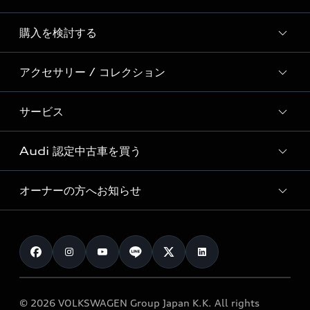
Story of Progress
購入を検討する
ディーラー検索
Audi Sport
新車在庫検索
アクセサリー / コレクション
モデル一覧
Formula 1®
試乗車・展示車検索
特別仕様モデル / 限定モデル
デジタルサービス
サービス
純正アクセサリー
見積り依頼
e-tronラインアップ
Audi exclusive
オンラインショップ
試乗予約
Audi 認定中古車を買う
サービス入庫予約
価格シミュレーション
Audi driving experience
Audi collection
サービスプログラム
車両比較
オーナーの方へお知らせ
Audi認定中古車
アウディナビアプリ
メンテナンス
ご購入サポート
Audi認定中古車検索
お知らせ
車検 / 定期点検
カタログ一覧
クオリティ
オーナー様向けキャンペーン
e-tronアフターサポート
保証
リコール関連情報
Audi Top Service紹介
© 2026 VOLKSWAGEN Group Japan K.K. All rights
メンテナンス