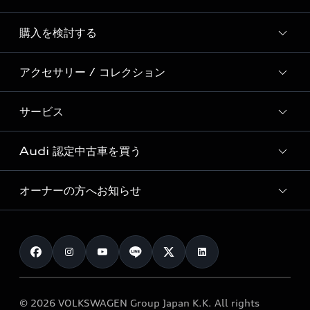
Story of Progress
購入を検討する
ディーラー検索
Audi Sport
新車在庫検索
アクセサリー / コレクション
モデル一覧
Formula 1®
試乗車・展示車検索
特別仕様モデル / 限定モデル
デジタルサービス
サービス
純正アクセサリー
見積り依頼
e-tronラインアップ
Audi exclusive
オンラインショップ
試乗予約
Audi 認定中古車を買う
サービス入庫予約
価格シミュレーション
Audi driving experience
Audi collection
サービスプログラム
車両比較
オーナーの方へお知らせ
Audi認定中古車
アウディナビアプリ
メンテナンス
ご購入サポート
Audi認定中古車検索
お知らせ
車検 / 定期点検
カタログ一覧
クオリティ
オーナー様向けキャンペーン
e-tronアフターサポート
保証
リコール関連情報
Audi Top Service紹介
© 2026 VOLKSWAGEN Group Japan K.K. All rights
メンテナンス