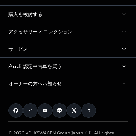
Story of Progress
購入を検討する
ディーラー検索
Audi Sport
新車在庫検索
アクセサリー / コレクション
モデル一覧
Formula 1®
試乗車・展示車検索
特別仕様モデル / 限定モデル
デジタルサービス
サービス
純正アクセサリー
見積り依頼
e-tronラインアップ
Audi exclusive
オンラインショップ
試乗予約
Audi 認定中古車を買う
サービス入庫予約
価格シミュレーション
Audi driving experience
Audi collection
サービスプログラム
車両比較
オーナーの方へお知らせ
Audi認定中古車
アウディナビアプリ
メンテナンス
ご購入サポート
Audi認定中古車検索
お知らせ
車検 / 定期点検
カタログ一覧
クオリティ
オーナー様向けキャンペーン
e-tronアフターサポート
保証
リコール関連情報
Audi Top Service紹介
© 2026 VOLKSWAGEN Group Japan K.K. All rights
メンテナンス