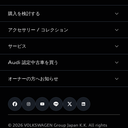
Story of Progress
購入を検討する
ディーラー検索
Audi Sport
新車在庫検索
アクセサリー / コレクション
モデル一覧
Formula 1®
試乗車・展示車検索
特別仕様モデル / 限定モデル
デジタルサービス
サービス
純正アクセサリー
見積り依頼
e-tronラインアップ
Audi exclusive
オンラインショップ
試乗予約
Audi 認定中古車を買う
サービス入庫予約
価格シミュレーション
Audi driving experience
Audi collection
サービスプログラム
車両比較
オーナーの方へお知らせ
Audi認定中古車
アウディナビアプリ
メンテナンス
ご購入サポート
Audi認定中古車検索
お知らせ
車検 / 定期点検
カタログ一覧
クオリティ
オーナー様向けキャンペーン
e-tronアフターサポート
保証
リコール関連情報
Audi Top Service紹介
© 2026 VOLKSWAGEN Group Japan K.K. All rights
メンテナンス