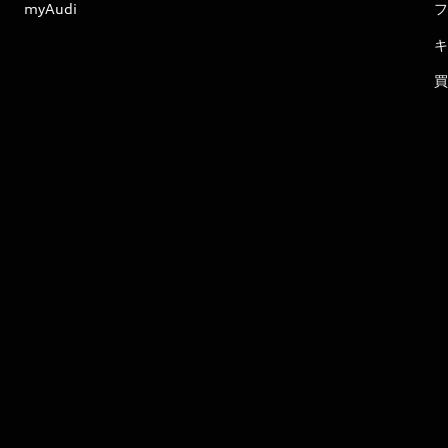
myAudi
フ
キ
買