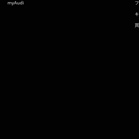
myAudi
フ
キ
買