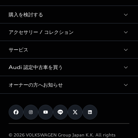
Story of Progress
購入を検討する
ディーラー検索
Audi Sport
新車在庫検索
アクセサリー / コレクション
モデル一覧
Formula 1®
試乗車・展示車検索
特別仕様モデル / 限定モデル
デジタルサービス
サービス
純正アクセサリー
見積り依頼
e-tronラインアップ
Audi exclusive
オンラインショップ
試乗予約
Audi 認定中古車を買う
サービス入庫予約
価格シミュレーション
Audi driving experience
Audi collection
サービスプログラム
車両比較
オーナーの方へお知らせ
Audi認定中古車
アウディナビアプリ
メンテナンス
ご購入サポート
Audi認定中古車検索
お知らせ
車検 / 定期点検
カタログ一覧
クオリティ
オーナー様向けキャンペーン
e-tronアフターサポート
保証
リコール関連情報
Audi Top Service紹介
© 2026 VOLKSWAGEN Group Japan K.K. All rights
メンテナンス