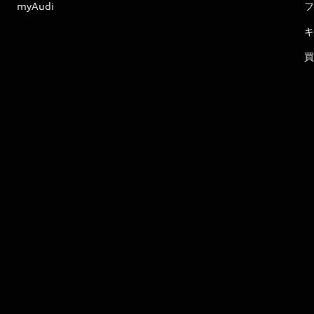
myAudi
フ
キ
買