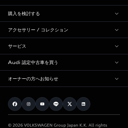
Story of Progress
購入を検討する
ディーラー検索
Audi Sport
新車在庫検索
アクセサリー / コレクション
モデル一覧
Formula 1®
試乗車・展示車検索
特別仕様モデル / 限定モデル
デジタルサービス
サービス
純正アクセサリー
見積り依頼
e-tronラインアップ
Audi exclusive
オンラインショップ
試乗予約
Audi 認定中古車を買う
サービス入庫予約
価格シミュレーション
Audi driving experience
Audi collection
サービスプログラム
車両比較
オーナーの方へお知らせ
Audi認定中古車
アウディナビアプリ
メンテナンス
ご購入サポート
Audi認定中古車検索
お知らせ
車検 / 定期点検
カタログ一覧
クオリティ
オーナー様向けキャンペーン
e-tronアフターサポート
保証
リコール関連情報
Audi Top Service紹介
© 2026 VOLKSWAGEN Group Japan K.K. All rights
メンテナンス