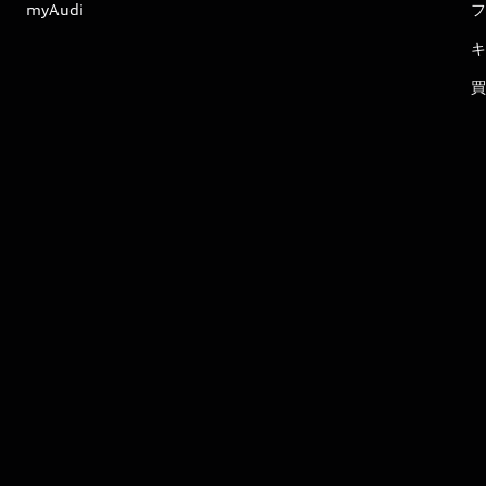
myAudi
フ
キ
買