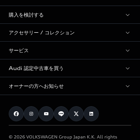
Story of Progress
購入を検討する
ディーラー検索
Audi Sport
新車在庫検索
アクセサリー / コレクション
モデル一覧
Formula 1®
試乗車・展示車検索
特別仕様モデル / 限定モデル
デジタルサービス
サービス
純正アクセサリー
見積り依頼
e-tronラインアップ
Audi exclusive
オンラインショップ
試乗予約
Audi 認定中古車を買う
サービス入庫予約
価格シミュレーション
Audi driving experience
Audi collection
サービスプログラム
車両比較
オーナーの方へお知らせ
Audi認定中古車
アウディナビアプリ
メンテナンス
ご購入サポート
Audi認定中古車検索
お知らせ
車検 / 定期点検
カタログ一覧
クオリティ
オーナー様向けキャンペーン
e-tronアフターサポート
保証
リコール関連情報
Audi Top Service紹介
© 2026 VOLKSWAGEN Group Japan K.K. All rights
メンテナンス