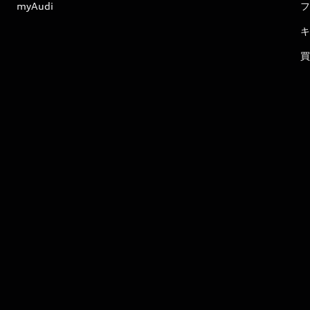
myAudi
フ
キ
買