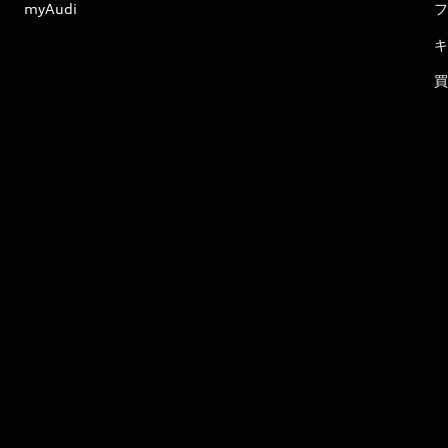
myAudi
フ
キ
買