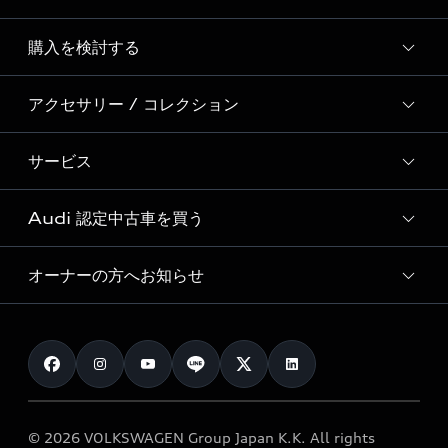
Story of Progress
購入を検討する
ディーラー検索
Audi Sport
新車在庫検索
アクセサリー / コレクション
モデル一覧
Formula 1®
試乗車・展示車検索
特別仕様モデル / 限定モデル
デジタルサービス
サービス
純正アクセサリー
見積り依頼
e-tronラインアップ
Audi exclusive
オンラインショップ
試乗予約
Audi 認定中古車を買う
サービス入庫予約
価格シミュレーション
Audi driving experience
Audi collection
サービスプログラム
車両比較
オーナーの方へお知らせ
Audi認定中古車
アウディナビアプリ
メンテナンス
ご購入サポート
Audi認定中古車検索
お知らせ
車検 / 定期点検
カタログ一覧
クオリティ
オーナー様向けキャンペーン
e-tronアフターサポート
保証
リコール関連情報
Audi Top Service紹介
© 2026 VOLKSWAGEN Group Japan K.K. All rights
メンテナンス