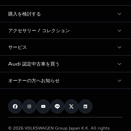
Story of Progress
購入を検討する
ディーラー検索
Audi Sport
新車在庫検索
アクセサリー / コレクション
モデル一覧
Formula 1®
試乗車・展示車検索
特別仕様モデル / 限定モデル
デジタルサービス
サービス
純正アクセサリー
見積り依頼
e-tronラインアップ
Audi exclusive
オンラインショップ
試乗予約
Audi 認定中古車を買う
サービス入庫予約
価格シミュレーション
Audi driving experience
Audi collection
サービスプログラム
車両比較
オーナーの方へお知らせ
Audi認定中古車
アウディナビアプリ
メンテナンス
ご購入サポート
Audi認定中古車検索
お知らせ
車検 / 定期点検
カタログ一覧
クオリティ
オーナー様向けキャンペーン
e-tronアフターサポート
保証
リコール関連情報
Audi Top Service紹介
© 2026 VOLKSWAGEN Group Japan K.K. All rights
メンテナンス