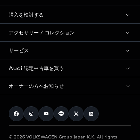
Story of Progress
購入を検討する
ディーラー検索
Audi Sport
新車在庫検索
アクセサリー / コレクション
モデル一覧
Formula 1®
試乗車・展示車検索
特別仕様モデル / 限定モデル
デジタルサービス
サービス
純正アクセサリー
見積り依頼
e-tronラインアップ
Audi exclusive
オンラインショップ
試乗予約
Audi 認定中古車を買う
サービス入庫予約
価格シミュレーション
Audi driving experience
Audi collection
サービスプログラム
車両比較
オーナーの方へお知らせ
Audi認定中古車
アウディナビアプリ
メンテナンス
ご購入サポート
Audi認定中古車検索
お知らせ
車検 / 定期点検
カタログ一覧
クオリティ
オーナー様向けキャンペーン
e-tronアフターサポート
保証
リコール関連情報
Audi Top Service紹介
© 2026 VOLKSWAGEN Group Japan K.K. All rights
メンテナンス