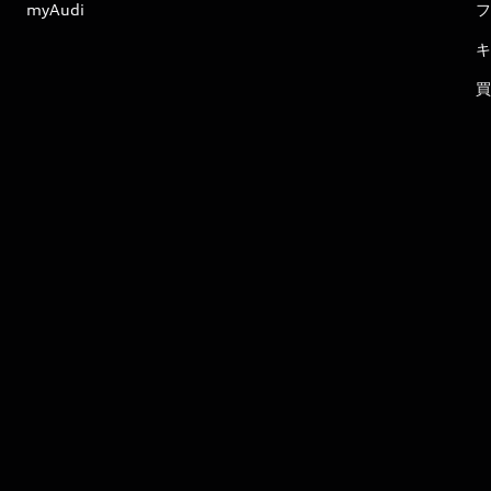
myAudi
フ
キ
買