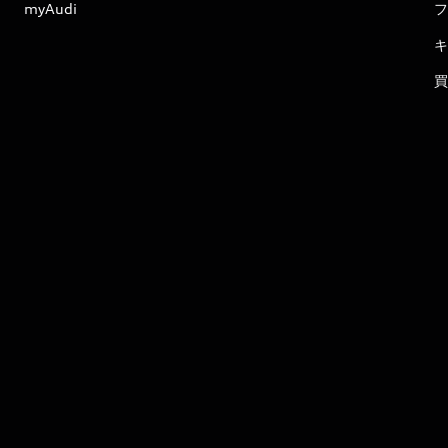
myAudi
フ
キ
買