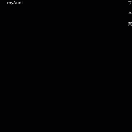
myAudi
フ
キ
買