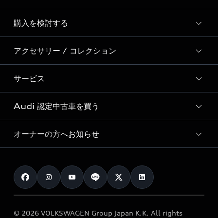
Story of Progress
購入を検討する
ディーラー検索
Audi Sport
新車在庫検索
アクセサリー / コレクション
モデル一覧
Formula 1®
試乗車・展示車検索
特別仕様モデル / 限定モデル
デジタルサービス
サービス
純正アクセサリー
見積り依頼
e-tronラインアップ
Audi exclusive
オンラインショップ
試乗予約
Audi 認定中古車を買う
サービス入庫予約
価格シミュレーション
Audi driving experience
Audi collection
サービスプログラム
車両比較
オーナーの方へお知らせ
Audi認定中古車
アウディナビアプリ
メンテナンス
ご購入サポート
Audi認定中古車検索
お知らせ
車検 / 定期点検
カタログ一覧
クオリティ
オーナー様向けキャンペーン
e-tronアフターサポート
保証
リコール関連情報
Audi Top Service紹介
© 2026 VOLKSWAGEN Group Japan K.K. All rights
メンテナンス