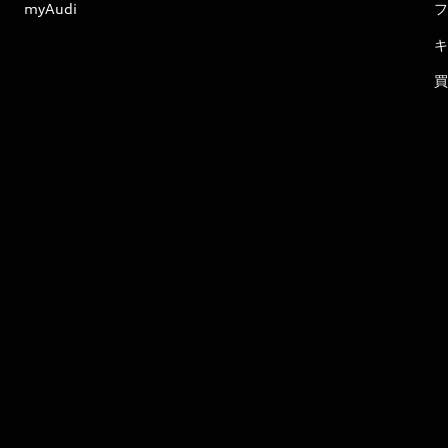
myAudi
フ
キ
買