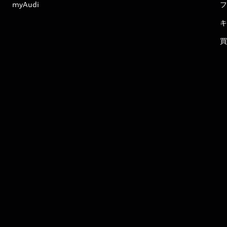
myAudi
フ
キ
買