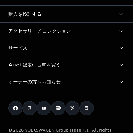
Story of Progress
購入を検討する
ディーラー検索
Audi Sport
新車在庫検索
アクセサリー / コレクション
モデル一覧
Formula 1®
試乗車・展示車検索
特別仕様モデル / 限定モデル
デジタルサービス
サービス
純正アクセサリー
見積り依頼
e-tronラインアップ
Audi exclusive
オンラインショップ
試乗予約
Audi 認定中古車を買う
サービス入庫予約
価格シミュレーション
Audi driving experience
Audi collection
サービスプログラム
車両比較
オーナーの方へお知らせ
Audi認定中古車
アウディナビアプリ
メンテナンス
ご購入サポート
Audi認定中古車検索
お知らせ
車検 / 定期点検
カタログ一覧
クオリティ
オーナー様向けキャンペーン
e-tronアフターサポート
保証
リコール関連情報
Audi Top Service紹介
© 2026 VOLKSWAGEN Group Japan K.K. All rights
メンテナンス