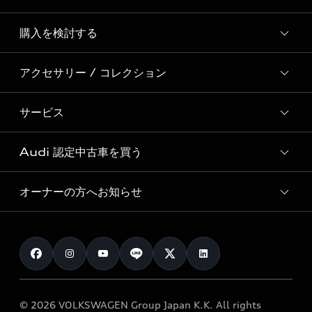
Story of Progress
購入を検討する
ディーラー検索
Audi Sport
新車在庫検索
アクセサリー / コレクション
モデル一覧
Formula 1®
試乗車・展示車検索
特別仕様モデル / 限定モデル
デジタルサービス
サービス
純正アクセサリー
見積り依頼
e-tronラインアップ
Audi exclusive
オンラインショップ
試乗予約
Audi 認定中古車を買う
サービス入庫予約
価格シミュレーション
Audi driving experience
Audi collection
サービスプログラム
車両比較
オーナーの方へお知らせ
Audi認定中古車
アウディナビアプリ
メンテナンス
ご購入サポート
Audi認定中古車検索
お知らせ
車検 / 定期点検
カタログ一覧
クオリティ
オーナー様向けキャンペーン
e-tronアフターサポート
保証
リコール関連情報
Audi Top Service紹介
© 2026 VOLKSWAGEN Group Japan K.K. All rights
メンテナンス