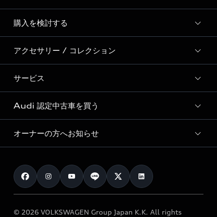
Story of Progress
購入を検討する
ディーラー検索
Audi Sport
新車在庫検索
アクセサリー / コレクション
モデル一覧
Formula 1®
試乗車・展示車検索
特別仕様モデル / 限定モデル
デジタルサービス
サービス
純正アクセサリー
見積り依頼
e-tronラインアップ
Audi exclusive
オンラインショップ
試乗予約
Audi 認定中古車を買う
サービス入庫予約
価格シミュレーション
Audi driving experience
Audi collection
サービスプログラム
車両比較
オーナーの方へお知らせ
Audi認定中古車
アウディナビアプリ
メンテナンス
ご購入サポート
Audi認定中古車検索
お知らせ
車検 / 定期点検
カタログ一覧
クオリティ
オーナー様向けキャンペーン
e-tronアフターサポート
保証
リコール関連情報
Audi Top Service紹介
© 2026 VOLKSWAGEN Group Japan K.K. All rights
メンテナンス