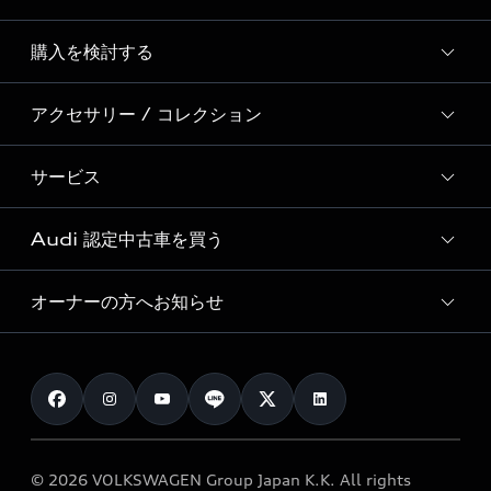
Story of Progress
購入を検討する
ディーラー検索
Audi Sport
新車在庫検索
アクセサリー / コレクション
モデル一覧
Formula 1®
試乗車・展示車検索
特別仕様モデル / 限定モデル
デジタルサービス
サービス
純正アクセサリー
見積り依頼
e-tronラインアップ
Audi exclusive
オンラインショップ
試乗予約
Audi 認定中古車を買う
サービス入庫予約
価格シミュレーション
Audi driving experience
Audi collection
サービスプログラム
車両比較
オーナーの方へお知らせ
Audi認定中古車
アウディナビアプリ
メンテナンス
ご購入サポート
Audi認定中古車検索
お知らせ
車検 / 定期点検
カタログ一覧
クオリティ
オーナー様向けキャンペーン
e-tronアフターサポート
保証
リコール関連情報
Audi Top Service紹介
© 2026 VOLKSWAGEN Group Japan K.K. All rights
メンテナンス