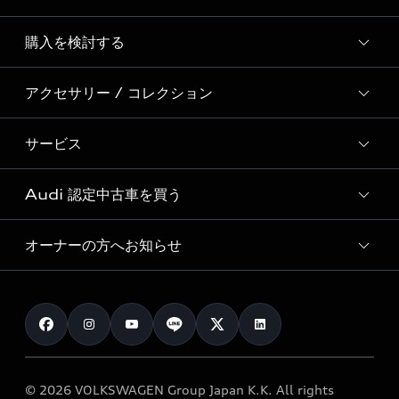
Story of Progress
購入を検討する
ディーラー検索
Audi Sport
新車在庫検索
アクセサリー / コレクション
モデル一覧
Formula 1®
試乗車・展示車検索
特別仕様モデル / 限定モデル
デジタルサービス
サービス
純正アクセサリー
見積り依頼
e-tronラインアップ
Audi exclusive
オンラインショップ
試乗予約
Audi 認定中古車を買う
サービス入庫予約
価格シミュレーション
Audi driving experience
Audi collection
サービスプログラム
車両比較
オーナーの方へお知らせ
Audi認定中古車
アウディナビアプリ
メンテナンス
ご購入サポート
Audi認定中古車検索
お知らせ
車検 / 定期点検
カタログ一覧
クオリティ
オーナー様向けキャンペーン
e-tronアフターサポート
保証
リコール関連情報
Audi Top Service紹介
© 2026 VOLKSWAGEN Group Japan K.K. All rights
メンテナンス