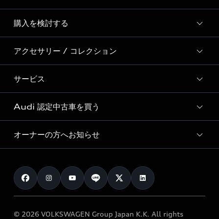
Story of Progress
購入を検討する
ディーラー検索
Audi Sport
新車在庫検索
アクセサリー / コレクション
モデル一覧
Formula 1®
試乗車・展示車検索
特別仕様モデル / 限定モデル
デジタルサービス
サービス
純正アクセサリー
見積り依頼
e-tronラインアップ
Audi exclusive
オンラインショップ
試乗予約
Audi 認定中古車を買う
サービス入庫予約
価格シミュレーション
Audi driving experience
Audi collection
サービスプログラム
車両比較
オーナーの方へお知らせ
Audi認定中古車
アウディナビアプリ
メンテナンス
ご購入サポート
Audi認定中古車検索
お知らせ
車検 / 定期点検
カタログ一覧
クオリティ
オーナー様向けキャンペーン
e-tronアフターサポート
保証
リコール関連情報
Audi Top Service紹介
© 2026 VOLKSWAGEN Group Japan K.K. All rights
メンテナンス