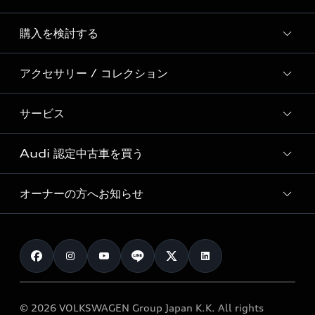
Story of Progress
購入を検討する
ディーラー検索
Audi Sport
新車在庫検索
アクセサリー / コレクション
モデル一覧
Formula 1®
試乗車・展示車検索
特別仕様モデル / 限定モデル
デジタルサービス
サービス
純正アクセサリー
見積り依頼
e-tronラインアップ
Audi exclusive
オンラインショップ
試乗予約
Audi 認定中古車を買う
サービス入庫予約
価格シミュレーション
Audi driving experience
Audi collection
サービスプログラム
車両比較
オーナーの方へお知らせ
Audi認定中古車
アウディナビアプリ
メンテナンス
ご購入サポート
Audi認定中古車検索
お知らせ
車検 / 定期点検
カタログ一覧
クオリティ
オーナー様向けキャンペーン
e-tronアフターサポート
保証
リコール関連情報
Audi Top Service紹介
© 2026 VOLKSWAGEN Group Japan K.K. All rights
メンテナンス