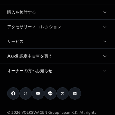
Story of Progress
購入を検討する
ディーラー検索
Audi Sport
新車在庫検索
アクセサリー / コレクション
モデル一覧
Formula 1®
試乗車・展示車検索
特別仕様モデル / 限定モデル
デジタルサービス
サービス
純正アクセサリー
見積り依頼
e-tronラインアップ
Audi exclusive
オンラインショップ
試乗予約
Audi 認定中古車を買う
サービス入庫予約
価格シミュレーション
Audi driving experience
Audi collection
サービスプログラム
車両比較
オーナーの方へお知らせ
Audi認定中古車
アウディナビアプリ
メンテナンス
ご購入サポート
Audi認定中古車検索
お知らせ
車検 / 定期点検
カタログ一覧
クオリティ
オーナー様向けキャンペーン
e-tronアフターサポート
保証
リコール関連情報
Audi Top Service紹介
© 2026 VOLKSWAGEN Group Japan K.K. All rights
メンテナンス