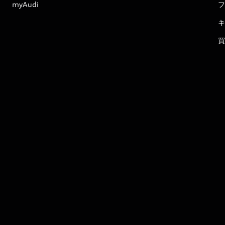
myAudi
フ
キ
買