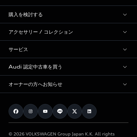
Story of Progress
購入を検討する
ディーラー検索
Audi Sport
新車在庫検索
アクセサリー / コレクション
モデル一覧
Formula 1®
試乗車・展示車検索
特別仕様モデル / 限定モデル
デジタルサービス
サービス
純正アクセサリー
見積り依頼
e-tronラインアップ
Audi exclusive
オンラインショップ
試乗予約
Audi 認定中古車を買う
サービス入庫予約
価格シミュレーション
Audi driving experience
Audi collection
サービスプログラム
車両比較
オーナーの方へお知らせ
Audi認定中古車
アウディナビアプリ
メンテナンス
ご購入サポート
Audi認定中古車検索
お知らせ
車検 / 定期点検
カタログ一覧
クオリティ
オーナー様向けキャンペーン
e-tronアフターサポート
保証
リコール関連情報
Audi Top Service紹介
© 2026 VOLKSWAGEN Group Japan K.K. All rights
メンテナンス