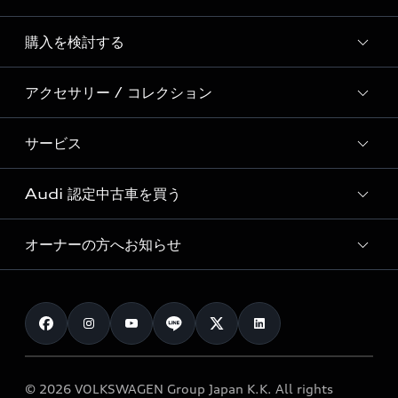
Story of Progress
購入を検討する
ディーラー検索
Audi Sport
新車在庫検索
アクセサリー / コレクション
モデル一覧
Formula 1®
試乗車・展示車検索
特別仕様モデル / 限定モデル
デジタルサービス
サービス
純正アクセサリー
見積り依頼
e-tronラインアップ
Audi exclusive
オンラインショップ
試乗予約
Audi 認定中古車を買う
サービス入庫予約
価格シミュレーション
Audi driving experience
Audi collection
サービスプログラム
車両比較
オーナーの方へお知らせ
Audi認定中古車
アウディナビアプリ
メンテナンス
ご購入サポート
Audi認定中古車検索
お知らせ
車検 / 定期点検
カタログ一覧
クオリティ
オーナー様向けキャンペーン
e-tronアフターサポート
保証
リコール関連情報
Audi Top Service紹介
© 2026 VOLKSWAGEN Group Japan K.K. All rights
メンテナンス