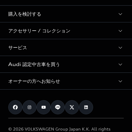
Story of Progress
購入を検討する
ディーラー検索
Audi Sport
新車在庫検索
アクセサリー / コレクション
モデル一覧
Formula 1®
試乗車・展示車検索
特別仕様モデル / 限定モデル
デジタルサービス
サービス
純正アクセサリー
見積り依頼
e-tronラインアップ
Audi exclusive
オンラインショップ
試乗予約
Audi 認定中古車を買う
サービス入庫予約
価格シミュレーション
Audi driving experience
Audi collection
サービスプログラム
車両比較
オーナーの方へお知らせ
Audi認定中古車
アウディナビアプリ
メンテナンス
ご購入サポート
Audi認定中古車検索
お知らせ
車検 / 定期点検
カタログ一覧
クオリティ
オーナー様向けキャンペーン
e-tronアフターサポート
保証
リコール関連情報
Audi Top Service紹介
© 2026 VOLKSWAGEN Group Japan K.K. All rights
メンテナンス