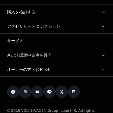
Story of Progress
購入を検討する
ディーラー検索
Audi Sport
新車在庫検索
アクセサリー / コレクション
モデル一覧
Formula 1®
試乗車・展示車検索
特別仕様モデル / 限定モデル
デジタルサービス
サービス
純正アクセサリー
見積り依頼
e-tronラインアップ
Audi exclusive
オンラインショップ
試乗予約
Audi 認定中古車を買う
サービス入庫予約
価格シミュレーション
Audi driving experience
Audi collection
サービスプログラム
車両比較
オーナーの方へお知らせ
Audi認定中古車
アウディナビアプリ
メンテナンス
ご購入サポート
Audi認定中古車検索
お知らせ
車検 / 定期点検
カタログ一覧
クオリティ
オーナー様向けキャンペーン
e-tronアフターサポート
保証
リコール関連情報
Audi Top Service紹介
© 2026 VOLKSWAGEN Group Japan K.K. All rights
メンテナンス