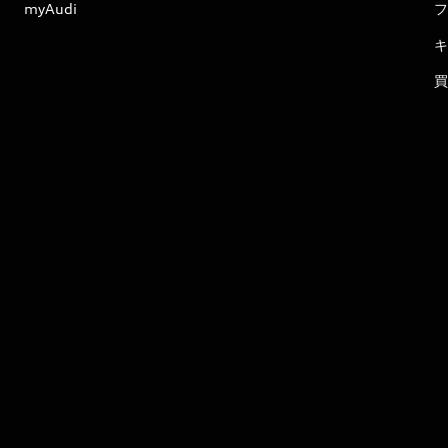
myAudi
フ
キ
買