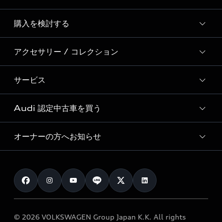
Story of Progress
購入を検討する
ディーラー検索
Audi Sport
新車在庫検索
アクセサリー / コレクション
モデル一覧
Formula 1®
試乗車・展示車検索
特別仕様モデル / 限定モデル
デジタルサービス
サービス
純正アクセサリー
見積り依頼
e-tronラインアップ
Audi exclusive
オンラインショップ
試乗予約
Audi 認定中古車を買う
サービス入庫予約
価格シミュレーション
Audi driving experience
Audi collection
サービスプログラム
車両比較
オーナーの方へお知らせ
Audi認定中古車
アウディナビアプリ
メンテナンス
ご購入サポート
Audi認定中古車検索
お知らせ
車検 / 定期点検
カタログ一覧
クオリティ
オーナー様向けキャンペーン
e-tronアフターサポート
保証
リコール関連情報
Audi Top Service紹介
© 2026 VOLKSWAGEN Group Japan K.K. All rights
メンテナンス