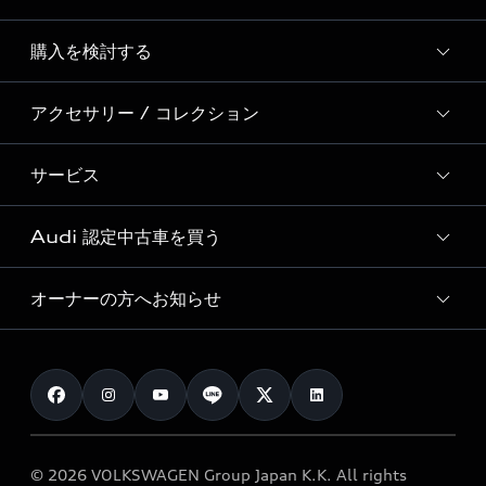
Story of Progress
購入を検討する
ディーラー検索
Audi Sport
新車在庫検索
アクセサリー / コレクション
モデル一覧
Formula 1®
試乗車・展示車検索
特別仕様モデル / 限定モデル
デジタルサービス
サービス
純正アクセサリー
見積り依頼
e-tronラインアップ
Audi exclusive
オンラインショップ
試乗予約
Audi 認定中古車を買う
サービス入庫予約
価格シミュレーション
Audi driving experience
Audi collection
サービスプログラム
車両比較
オーナーの方へお知らせ
Audi認定中古車
アウディナビアプリ
メンテナンス
ご購入サポート
Audi認定中古車検索
お知らせ
車検 / 定期点検
カタログ一覧
クオリティ
オーナー様向けキャンペーン
e-tronアフターサポート
保証
リコール関連情報
Audi Top Service紹介
© 2026 VOLKSWAGEN Group Japan K.K. All rights
メンテナンス