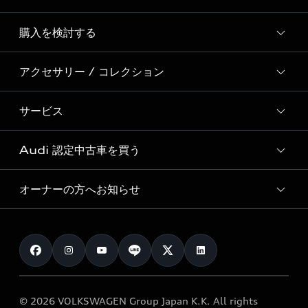
Story of Progress
購入を検討する
ディーラー検索
Audi Sport
新車在庫検索
アクセサリー / コレクション
モデル一覧
Formula 1®
試乗車・展示車検索
特別仕様モデル / 限定モデル
デジタルサービス
サービス
純正アクセサリー
見積り依頼
e-tronラインアップ
Audi exclusive
オンラインショップ
試乗予約
Audi 認定中古車を買う
サービス入庫予約
価格シミュレーション
Audi driving experience
Audi collection
サービスプログラム
車両比較
オーナーの方へお知らせ
Audi認定中古車
アウディナビアプリ
メンテナンス
ご購入サポート
Audi認定中古車検索
お知らせ
車検 / 定期点検
カタログ一覧
クオリティ
オーナー様向けキャンペーン
e-tronアフターサポート
保証
リコール関連情報
Audi Top Service紹介
© 2026 VOLKSWAGEN Group Japan K.K. All rights
メンテナンス