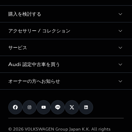
Story of Progress
購入を検討する
ディーラー検索
Audi Sport
新車在庫検索
アクセサリー / コレクション
モデル一覧
Formula 1®
試乗車・展示車検索
特別仕様モデル / 限定モデル
デジタルサービス
サービス
純正アクセサリー
見積り依頼
e-tronラインアップ
Audi exclusive
オンラインショップ
試乗予約
Audi 認定中古車を買う
サービス入庫予約
価格シミュレーション
Audi driving experience
Audi collection
サービスプログラム
車両比較
オーナーの方へお知らせ
Audi認定中古車
アウディナビアプリ
メンテナンス
ご購入サポート
Audi認定中古車検索
お知らせ
車検 / 定期点検
カタログ一覧
クオリティ
オーナー様向けキャンペーン
e-tronアフターサポート
保証
リコール関連情報
Audi Top Service紹介
© 2026 VOLKSWAGEN Group Japan K.K. All rights
メンテナンス