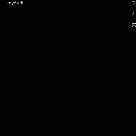
myAudi
フ
キ
買