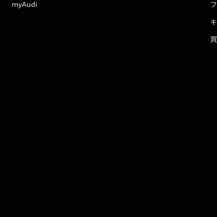
myAudi
フ
キ
買