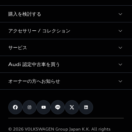
Story of Progress
購入を検討する
ディーラー検索
Audi Sport
新車在庫検索
アクセサリー / コレクション
モデル一覧
Formula 1®
試乗車・展示車検索
特別仕様モデル / 限定モデル
デジタルサービス
サービス
純正アクセサリー
見積り依頼
e-tronラインアップ
Audi exclusive
オンラインショップ
試乗予約
Audi 認定中古車を買う
サービス入庫予約
価格シミュレーション
Audi driving experience
Audi collection
サービスプログラム
車両比較
オーナーの方へお知らせ
Audi認定中古車
アウディナビアプリ
メンテナンス
ご購入サポート
Audi認定中古車検索
お知らせ
車検 / 定期点検
カタログ一覧
クオリティ
オーナー様向けキャンペーン
e-tronアフターサポート
保証
リコール関連情報
Audi Top Service紹介
© 2026 VOLKSWAGEN Group Japan K.K. All rights
メンテナンス