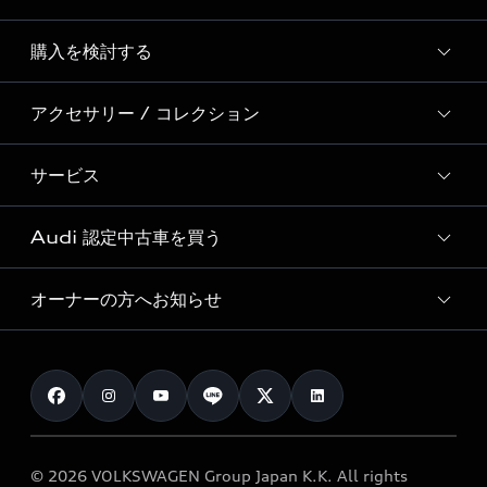
Story of Progress
購入を検討する
ディーラー検索
Audi Sport
新車在庫検索
アクセサリー / コレクション
モデル一覧
Formula 1®
試乗車・展示車検索
特別仕様モデル / 限定モデル
デジタルサービス
サービス
純正アクセサリー
見積り依頼
e-tronラインアップ
Audi exclusive
オンラインショップ
試乗予約
Audi 認定中古車を買う
サービス入庫予約
価格シミュレーション
Audi driving experience
Audi collection
サービスプログラム
車両比較
オーナーの方へお知らせ
Audi認定中古車
アウディナビアプリ
メンテナンス
ご購入サポート
Audi認定中古車検索
お知らせ
車検 / 定期点検
カタログ一覧
クオリティ
オーナー様向けキャンペーン
e-tronアフターサポート
保証
リコール関連情報
Audi Top Service紹介
© 2026 VOLKSWAGEN Group Japan K.K. All rights
メンテナンス