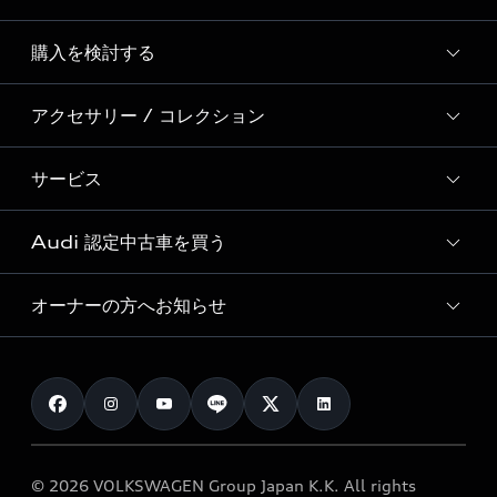
Story of Progress
購入を検討する
ディーラー検索
Audi Sport
新車在庫検索
アクセサリー / コレクション
モデル一覧
Formula 1®
試乗車・展示車検索
特別仕様モデル / 限定モデル
デジタルサービス
サービス
純正アクセサリー
見積り依頼
e-tronラインアップ
Audi exclusive
オンラインショップ
試乗予約
Audi 認定中古車を買う
サービス入庫予約
価格シミュレーション
Audi driving experience
Audi collection
サービスプログラム
車両比較
オーナーの方へお知らせ
Audi認定中古車
アウディナビアプリ
メンテナンス
ご購入サポート
Audi認定中古車検索
お知らせ
車検 / 定期点検
カタログ一覧
クオリティ
オーナー様向けキャンペーン
e-tronアフターサポート
保証
リコール関連情報
Audi Top Service紹介
© 2026 VOLKSWAGEN Group Japan K.K. All rights
メンテナンス