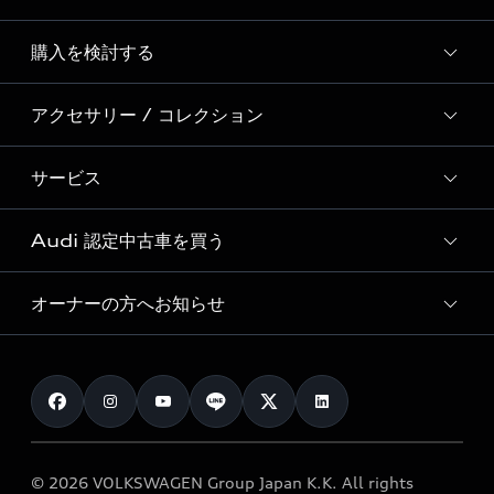
Story of Progress
購入を検討する
ディーラー検索
Audi Sport
新車在庫検索
アクセサリー / コレクション
モデル一覧
Formula 1®
試乗車・展示車検索
特別仕様モデル / 限定モデル
デジタルサービス
サービス
純正アクセサリー
見積り依頼
e-tronラインアップ
Audi exclusive
オンラインショップ
試乗予約
Audi 認定中古車を買う
サービス入庫予約
価格シミュレーション
Audi driving experience
Audi collection
サービスプログラム
車両比較
オーナーの方へお知らせ
Audi認定中古車
アウディナビアプリ
メンテナンス
ご購入サポート
Audi認定中古車検索
お知らせ
車検 / 定期点検
カタログ一覧
クオリティ
オーナー様向けキャンペーン
e-tronアフターサポート
保証
リコール関連情報
Audi Top Service紹介
© 2026 VOLKSWAGEN Group Japan K.K. All rights
メンテナンス