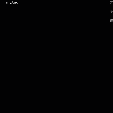
myAudi
フ
キ
買