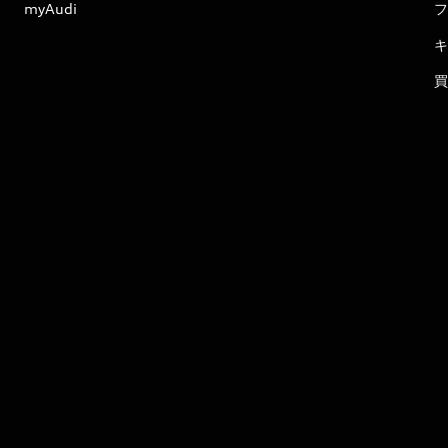
myAudi
フ
キ
買