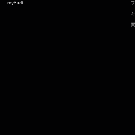
myAudi
フ
キ
買